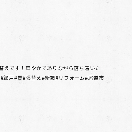
替えです！華やかでありながら落ち着いた
#網戸#畳#張替え#新調#リフォーム#尾道市