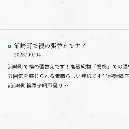
浦崎町で襖の張替えです！
2023/09/04
浦崎町で襖の張替えです！高級織物「磐梯」での張
雰囲気を感じられる素晴らしい襖紙です^^#襖#障子
#浦崎町襖障子網戸畳リ…