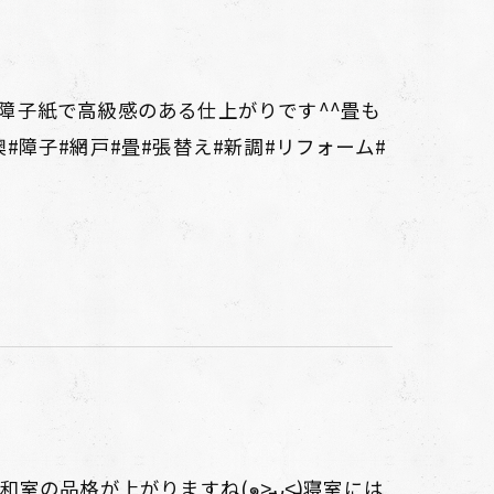
障子紙で高級感のある仕上がりです^^畳も
障子#網戸#畳#張替え#新調#リフォーム#
の品格が上がりますね(๑˃̵ᴗ˂̵)寝室には