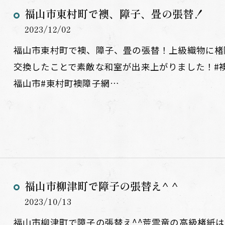
福山市東村町で襖、障子、畳の張替！
2023/12/02
福山市東村町で襖、障子、畳の張替！上級織物に楮
交換したことで素敵な和室が出来上がりました！#襖#
福山市#東村町襖障子網…
福山市柳津町で障子の張替え^ ^
2023/10/13
福山市柳津町で障子の張替え^^荒雲竜の高級楮紙は和室