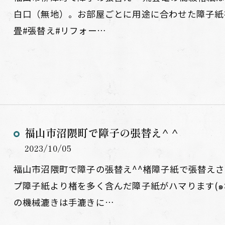
白口（無地）。お部屋ごとに用途に合わせた障子紙を
畳#張替え#リフォー…
福山市沼隈町で障子の張替え^ ^
2023/10/05
福山市沼隈町で障子の張替え^^楮障子紙で張替え
プ障子紙より楮を多く含んだ障子紙がハマります(๑˃̵
の機械漉きは手漉きに…