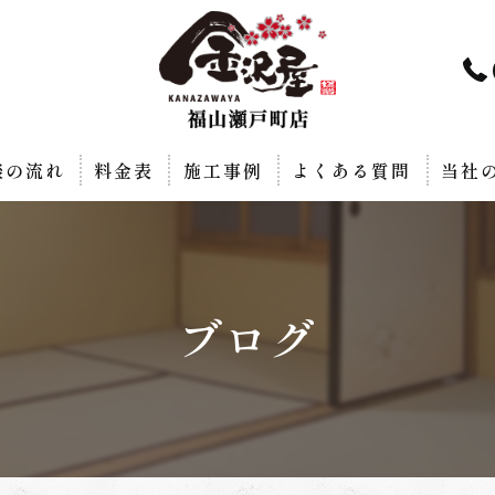
談の流れ
料金表
施工事例
よくある質問
当社
リフ
襖
ブログ
障子
網戸
畳