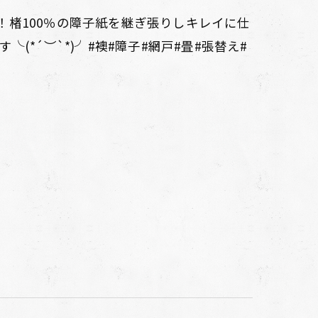
！楮100％の障子紙を継ぎ張りしキレイに仕
(*´︶`*)╯#襖#障子#網戸#畳#張替え#