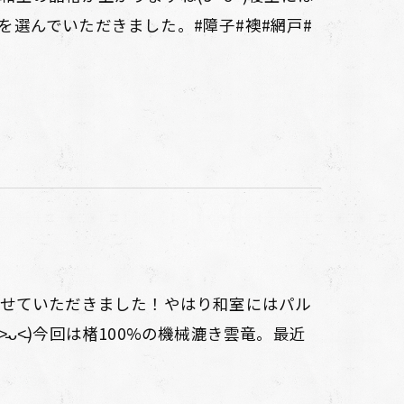
選んでいただきました。#障子#襖#網戸#
させていただきました！やはり和室にはパル
ᴗ˂̵)今回は楮100%の機械漉き雲竜。最近